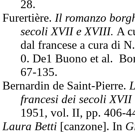
28.
Furertière.
Il romanzo borg
secoli XVII e XVIII.
A c
dal francese a cura di N
0. De1 Buono et al.
Bom
67-135.
Bernardin de Saint-Pierre.
L
francesi dei secoli XVII
1951
,
vol. II, pp. 406-4
Laura Betti
[canzone]. In
G